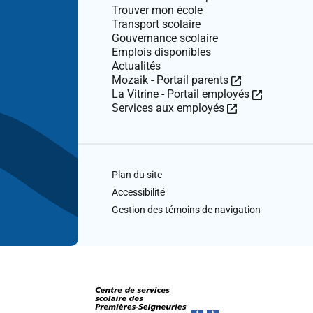
Trouver mon école
Transport scolaire
Gouvernance scolaire
Emplois disponibles
Actualités
Ce
Mozaik - Portail parents
lien
Ce
La Vitrine - Portail employés
Ce
ouvre
lien
Services aux employés
lien
dans
ouvre
ouvre
une
dans
dans
nouvelle
une
une
fenêtre.
nouvelle
Plan du site
nouvelle
fenêtre.
fenêtre.
Accessibilité
Gestion des témoins de navigation