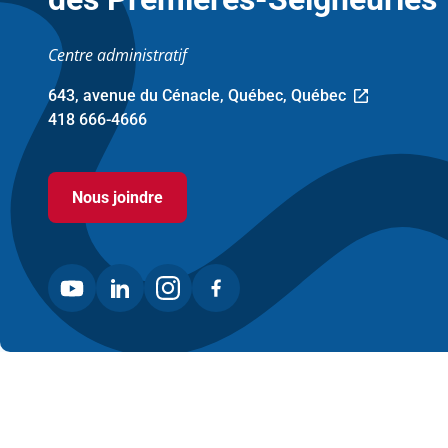
Centre administratif
643, avenue du Cénacle, Québec, Québec
Ce
418 666-4666
lien
ouvre
dans
Nous joindre
une
nouvelle
fenêtre.