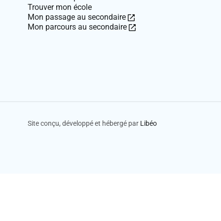
Trouver mon école
Ce
Mon passage au secondaire
lien
Ce
Mon parcours au secondaire
ouvre
lien
dans
ouvre
une
dans
nouvelle
une
fenêtre.
nouvelle
fenêtre.
Site conçu, développé et hébergé par
Libéo