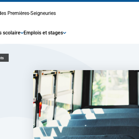
 des Premières-Seigneuries
s scolaire
Emplois et stages
nts