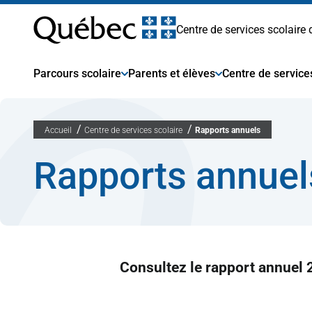
Centre
Passer
au
Centre de services scolaire
contenu
de
Parcours scolaire
Parents et élèves
Centre de service
services
Accueil
Centre de services scolaire
Rapports annuels
scolaire
Rapports annuel
des
Premières-
Consultez le rapport annuel 
Seigneuries