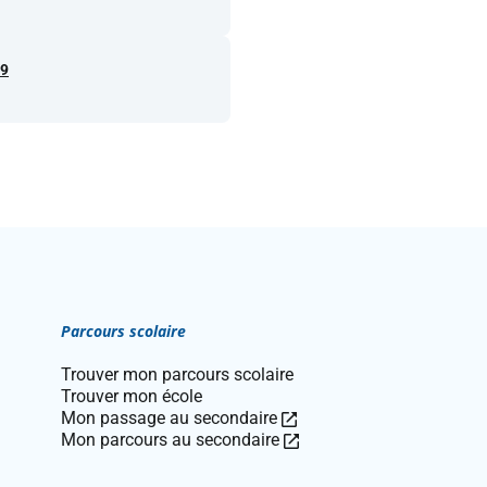
19
Parcours scolaire
Trouver mon parcours scolaire
Trouver mon école
Ce
Mon passage au secondaire
lien
Ce
Mon parcours au secondaire
ouvre
lien
dans
ouvre