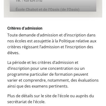
Tél. :
418 624-3752
École Chabot et de l'Oasis (de l'Oasis)
Tél. :
418 624-3755
École de Boischatel (Boréal)
Critères d’admission
Tél. :
418 821-8060
Toute demande d’admission et d’inscription dans
École de Boischatel (du Bocage)
nos écoles est assujettie à la Politique relative aux
Tél. :
418 821-8060
critères régissant l’admission et l’inscription des
élèves.
École de Boischatel (du Bois-Joli)
Tél. :
418 821-8060
La période et les critères d’admission et
d’inscription pour une concentration ou un
École de l'Ancrage (Charlesbourg)
programme particulier de formation peuvent
Tél. :
418 622-7880 #7880
varier et comprendre, notamment, des évaluations
École de l'Arc-en-Ciel
ainsi que des examens pertinents.
Tél. :
418 634-5536
Plus de détails sur le site de l'école ou auprès du
École de l'Escalade (de l'Escalade 1)
secrétariat de l'école.
Tél. :
418 634-5533