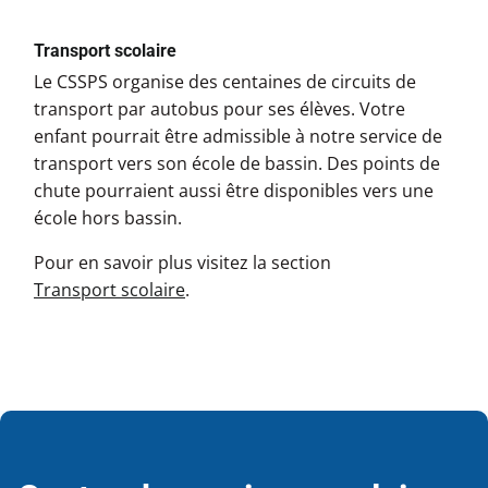
École de l'Escalade (de l'Escalade 2)
Transport scolaire
Tél. :
418 634-5535
Le CSSPS organise des centaines de circuits de
École de l'Escale et du Plateau (de
transport par autobus pour ses élèves. Votre
l'Escale)
enfant pourrait être admissible à notre service de
Tél. :
418 622-7891
transport vers son école de bassin. Des points de
chute pourraient aussi être disponibles vers une
École de l'Escale et du Plateau (du
Plateau)
école hors bassin.
Tél. :
418 622-7348
Pour en savoir plus visitez la section
École de l'Harmonie (Monseigneur-
Transport scolaire
.
Robert)
Tél. :
418 666-4490
École de l'Harmonie (Saint-Édouard)
Tél. :
418 666-4480
École de l'Île d'Orléans (Saint-Laurent)
Tél. :
418 821-8090