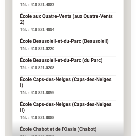
Bibliothèques
Ce
Trouver mon autobus
Tél. :
418 821-4883
lien
Trouver mon école
ouvre
Formulaires d'inscription au transport
École aux Quatre-Vents (aux Quatre-Vents
dans
2)
une
Transport matin et soir
nouvelle
Plaintes et protection de l'élève
Tél. :
418 821-4994
fenêtre.
Transport du midi - Nouvelles modalités
École Beausoleil-et-du-Parc (Beausoleil)
Tarification - Nouvelles modalités
Plainte - Protecteur national de l'élève
Tél. :
418 821-0220
Sécurité et règlements
Plainte - Processus d'appel d’offres public
École Beausoleil-et-du-Parc (du Parc)
Soutien aux utilisateurs
Tél. :
418 821-0208
Foire aux questions
École Caps-des-Neiges (Caps-des-Neiges
Ce
Plaintes
I)
lien
ouvre
Tél. :
418 821-8055
dans
une
École Caps-des-Neiges (Caps-des-Neiges
nouvelle
II)
fenêtre.
Tél. :
418 821-8088
École Chabot et de l'Oasis (Chabot)