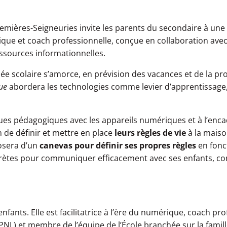
remières-Seigneuries invite les parents du secondaire à un
rique et coach professionnelle, conçue en collaboration avec
ssources informationnelles.
année scolaire s’amorce, en prévision des vacances et de la pr
ue
abordera les technologies comme levier d’apprentissage, 
iques pédagogiques avec les appareils numériques et à l’en
n de définir et mettre en place
leurs règles de vie
à la maison
posera d’un
canevas pour définir ses propres règles
en fonc
crètes pour communiquer efficacement avec ses enfants, co
fants. Elle est facilitatrice à l’ère du numérique, coach pro
L) et membre de l’équipe de l’École branchée sur la famill