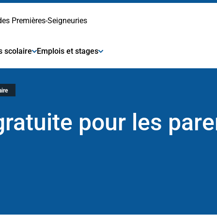
 des Premières-Seigneuries
s scolaire
Emplois et stages
ire
ratuite pour les pare