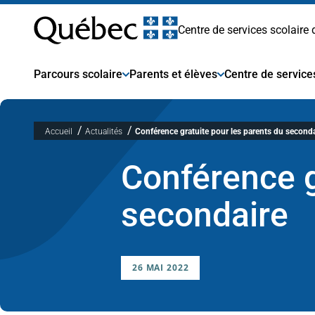
Centre
Passer
au
Centre de services scolaire
contenu
de
Parcours scolaire
Parents et élèves
Centre de service
services
Accueil
Actualités
Conférence gratuite pour les parents du seconda
scolaire
Conférence g
des
secondaire
Premières-
26 MAI 2022
Seigneuries