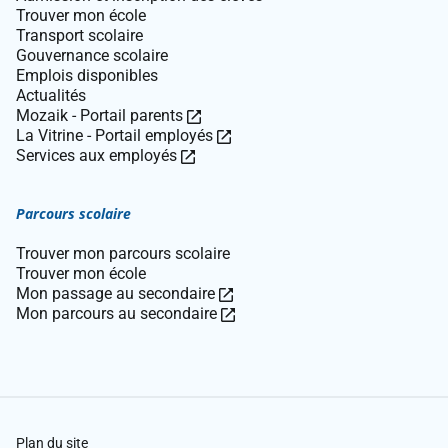
Trouver mon école
Transport scolaire
Gouvernance scolaire
Emplois disponibles
Actualités
Ce
Mozaik - Portail parents
lien
Ce
La Vitrine - Portail employés
Ce
ouvre
lien
Services aux employés
lien
dans
ouvre
ouvre
une
dans
Parcours scolaire
dans
nouvelle
une
une
fenêtre.
nouvelle
Trouver mon parcours scolaire
nouvelle
fenêtre.
Trouver mon école
fenêtre.
Ce
Mon passage au secondaire
lien
Ce
Mon parcours au secondaire
ouvre
lien
dans
ouvre
une
dans
nouvelle
une
fenêtre.
nouvelle
fenêtre.
Plan du site