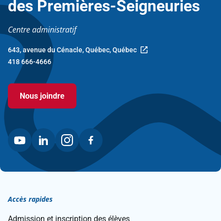
des Premières-Seigneuries
Centre administratif
643, avenue du Cénacle, Québec, Québec
Ce
418 666-4666
lien
ouvre
dans
Nous joindre
une
nouvelle
fenêtre.
Accès rapides
Admission et inscription des élèves