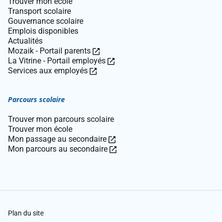
Trouver mon école
Transport scolaire
Gouvernance scolaire
Emplois disponibles
Actualités
Ce
Mozaik - Portail parents
lien
Ce
La Vitrine - Portail employés
Ce
ouvre
lien
Services aux employés
lien
dans
ouvre
ouvre
une
dans
Parcours scolaire
dans
nouvelle
une
une
fenêtre.
nouvelle
Trouver mon parcours scolaire
nouvelle
fenêtre.
Trouver mon école
fenêtre.
Ce
Mon passage au secondaire
lien
Ce
Mon parcours au secondaire
ouvre
lien
dans
ouvre
une
dans
nouvelle
une
fenêtre.
nouvelle
fenêtre.
Plan du site