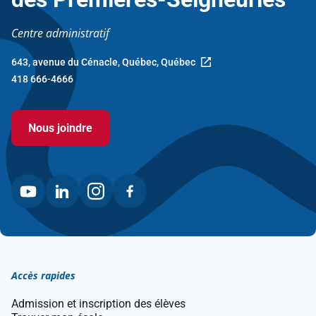
Centre administratif
643, avenue du Cénacle, Québec, Québec
Ce
418 666-4666
lien
ouvre
dans
Nous joindre
une
nouvelle
fenêtre.
Accès rapides
Admission et inscription des élèves