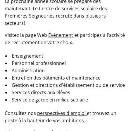
La prochaine année scolaire se prépare dès
Formation continue - Services aux entreprises
Qualité de l’air
Taxe scolaire
Programme d'accès à l'égalité en emploi
maintenant! Le Centre de services scolaire des
Parlons réussite
Premières-Seigneuries recrute dans plusieurs
Aide à l'élève
Documents et ressources
Taxe scolaire
secteurs!
Exploration
Santé et prévention
Retour aux études - SARCA
Plan d'engagement vers la réussite - PEVR
Visitez la page Web
Événement
et participez à l'activité
de recrutement de votre choix.
Cours d'été et reprise d’épreuves
La civilité
Admission et inscription
Services spécialisés et complémentaires
Politiques et règlements
Enseignement
Transition de l'école vers la vie active (TÉVA)
Admission/inscription
Politique de confidentialité
Personnel professionnel
Administration
Services de garde
Demande d'accès à l'information
Entretien des bâtiments et maintenance
Cours d'été et reprise d’épreuves
Résultats scolaires, bulletins et archives
Gestion et directions d'établissement ou de service
Exploration
Enseignement à la maison
Médias et communiqués de presse
Services directs aux élèves
Service de garde en milieu scolaire
Transport scolaire
Établissements
Consultez nos
perspectives d'emploi
et trouvez un
poste à la hauteur de vos ambitions.
Écoles nouvelle génération
Transport scolaire