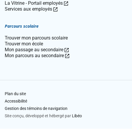
lien
Ce
La Vitrine - Portail employés
Ce
ouvre
lien
Services aux employés
lien
dans
ouvre
ouvre
une
dans
Parcours scolaire
dans
nouvelle
une
une
fenêtre.
nouvelle
Trouver mon parcours scolaire
nouvelle
fenêtre.
Trouver mon école
fenêtre.
Ce
Mon passage au secondaire
lien
Ce
Mon parcours au secondaire
ouvre
lien
dans
ouvre
une
dans
nouvelle
une
fenêtre.
nouvelle
fenêtre.
Plan du site
Accessibilité
Gestion des témoins de navigation
Site conçu, développé et hébergé par
Libéo