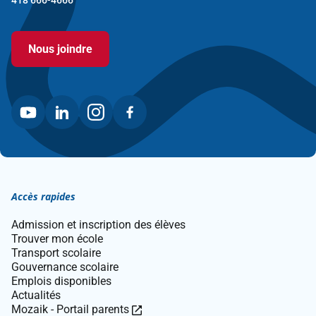
418 666-4666
lien
ouvre
dans
Nous joindre
une
nouvelle
fenêtre.
Accès rapides
Admission et inscription des élèves
Trouver mon école
Transport scolaire
Gouvernance scolaire
Emplois disponibles
Actualités
Ce
Mozaik - Portail parents