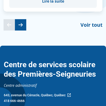
Lire la suite
Voir tout
Centre de services scolaire
des Premières-Seigneuries
Centre administratif
643, avenue du Cénacle, Québec, Québec
Ce
418 666-4666
lien