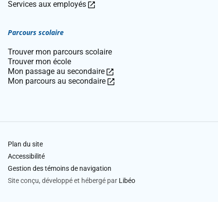
Ce
ouvre
lien
Services aux employés
lien
dans
ouvre
ouvre
une
dans
Parcours scolaire
dans
nouvelle
une
une
fenêtre.
nouvelle
Trouver mon parcours scolaire
nouvelle
fenêtre.
Trouver mon école
fenêtre.
Ce
Mon passage au secondaire
lien
Ce
Mon parcours au secondaire
ouvre
lien
dans
ouvre
une
dans
nouvelle
une
fenêtre.
nouvelle
fenêtre.
Plan du site
Accessibilité
Gestion des témoins de navigation
Site conçu, développé et hébergé par
Libéo