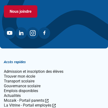
ouvre
dans
Nous joindre
une
nouvelle
fenêtre.
Accès rapides
Admission et inscription des élèves
Trouver mon école
Transport scolaire
Gouvernance scolaire
Emplois disponibles
Actualités
Ce
Mozaik - Portail parents
lien
Ce
La Vitrine - Portail employés