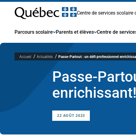
Centre
Passer
au
Centre de services scolaire
contenu
de
Parcours scolaire
Parents et élèves
Centre de service
services
Accueil
Actualités
Passe-Partout : un défi professionnel enrichissa
scolaire
Passe-Partou
des
enrichissant
Premières-
22 AOÛT 2023
Seigneuries