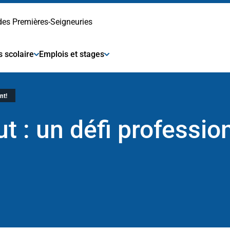
 des Premières-Seigneuries
s scolaire
Emplois et stages
nt!
t : un défi professio
!