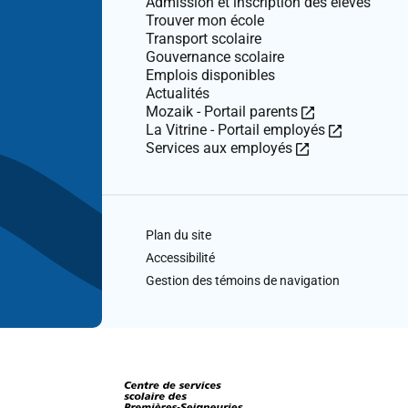
Admission et inscription des élèves
Trouver mon école
Transport scolaire
Gouvernance scolaire
Emplois disponibles
Actualités
Ce
Mozaik - Portail parents
lien
Ce
La Vitrine - Portail employés
Ce
ouvre
lien
Services aux employés
lien
dans
ouvre
ouvre
une
dans
dans
nouvelle
une
une
fenêtre.
nouvelle
Plan du site
nouvelle
fenêtre.
fenêtre.
Accessibilité
Gestion des témoins de navigation