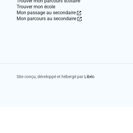
Trouver mon parcours scolaire
Trouver mon école
Ce
Mon passage au secondaire
lien
Ce
Mon parcours au secondaire
ouvre
lien
dans
ouvre
une
dans
nouvelle
une
fenêtre.
nouvelle
fenêtre.
Site conçu, développé et hébergé par
Libéo