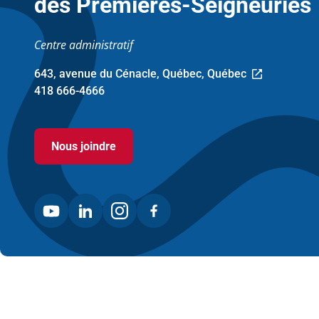
des Premières-Seigneuries
Centre administratif
643, avenue du Cénacle, Québec, Québec
Ce
418 666-4666
lien
ouvre
dans
Nous joindre
une
nouvelle
fenêtre.