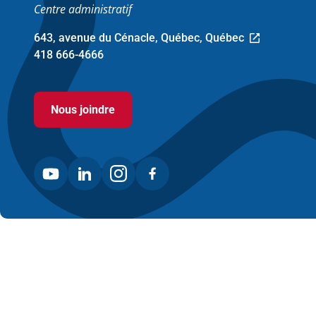
Centre administratif
643, avenue du Cénacle, Québec, Québec
Ce
418 666-4666
lien
ouvre
dans
Nous joindre
une
nouvelle
fenêtre.