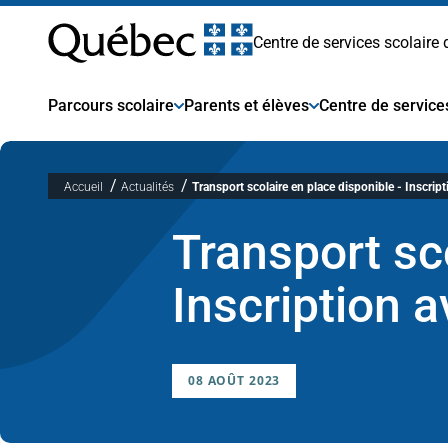
Centre
Passer
au
Centre de services scolaire
contenu
de
Parcours scolaire
Parents et élèves
Centre de service
services
Accueil
Actualités
Transport scolaire en place disponible - Inscrip
scolaire
Transport sco
des
Inscription 
Premières-
08 AOÛT 2023
Seigneuries