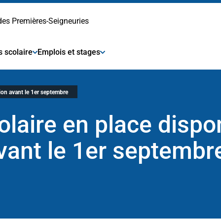
 des Premières-Seigneuries
s scolaire
Emplois et stages
tion avant le 1er septembre
laire en place dispon
avant le 1er septemb