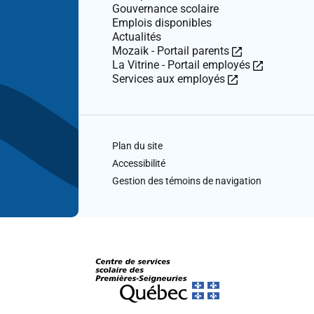
Gouvernance scolaire
Emplois disponibles
Actualités
Ce
Mozaik - Portail parents
lien
Ce
La Vitrine - Portail employés
Ce
ouvre
lien
Services aux employés
lien
dans
ouvre
ouvre
une
dans
dans
nouvelle
une
une
fenêtre.
nouvelle
Plan du site
nouvelle
fenêtre.
fenêtre.
Accessibilité
Gestion des témoins de navigation