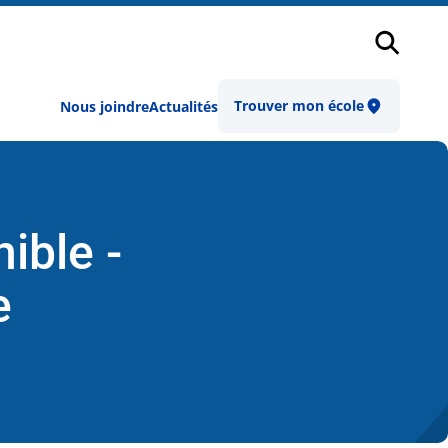
Recher
Trouver mon école
Nous joindre
Actualités
ible -
re