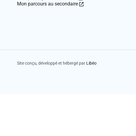
lien
Ce
Mon parcours au secondaire
ouvre
lien
dans
ouvre
une
dans
nouvelle
une
fenêtre.
nouvelle
fenêtre.
Site conçu, développé et hébergé par
Libéo