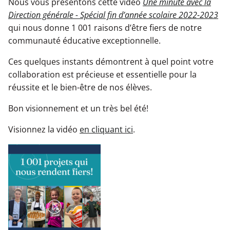
Nous vous présentons cette vidéo
Une minute avec la
Formation continue - Services aux entreprises
Qualité de l’air
Taxe scolaire
Programme d'accès à l'égalité en emploi
Direction générale - Spécial fin d’année scolaire 2022-2023
Parlons réussite
qui nous donne
1 001 raisons d’être fiers de notre
Aide à l'élève
Documents et ressources
Taxe scolaire
communauté éducative exceptionnelle.
Exploration
Santé et prévention
Retour aux études - SARCA
Plan d'engagement vers la réussite - PEVR
Ces quelques instants démontrent à quel point votre
collaboration est précieuse et essentielle pour la
Cours d'été et reprise d’épreuves
La civilité
Admission et inscription
réussite et le bien-être de nos élèves.
Services spécialisés et complémentaires
Politiques et règlements
Bon visionnement et un très bel été!
Transition de l'école vers la vie active (TÉVA)
Admission/inscription
Politique de confidentialité
Services de garde
Demande d'accès à l'information
Visionnez la vidéo
en cliquant ici
.
Cours d'été et reprise d’épreuves
Résultats scolaires, bulletins et archives
Exploration
Enseignement à la maison
Médias et communiqués de presse
Transport scolaire
Établissements
Écoles nouvelle génération
Transport scolaire