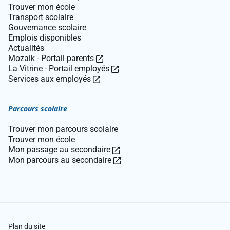
Trouver mon école
Transport scolaire
Gouvernance scolaire
Emplois disponibles
Actualités
Ce
Mozaik - Portail parents
lien
Ce
La Vitrine - Portail employés
Ce
ouvre
lien
Services aux employés
lien
dans
ouvre
ouvre
une
dans
Parcours scolaire
dans
nouvelle
une
une
fenêtre.
nouvelle
Trouver mon parcours scolaire
nouvelle
fenêtre.
Trouver mon école
fenêtre.
Ce
Mon passage au secondaire
lien
Ce
Mon parcours au secondaire
ouvre
lien
dans
ouvre
une
dans
nouvelle
une
fenêtre.
nouvelle
fenêtre.
Plan du site