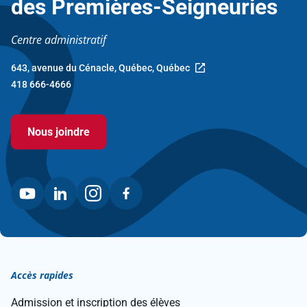
des Premières-Seigneuries
Centre administratif
643, avenue du Cénacle, Québec, Québec
Ce
418 666-4666
lien
ouvre
dans
Nous joindre
une
nouvelle
fenêtre.
Accès rapides
Admission et inscription des élèves