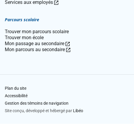
Ce
ouvre
lien
Services aux employés
lien
dans
ouvre
ouvre
une
dans
Parcours scolaire
dans
nouvelle
une
une
fenêtre.
nouvelle
Trouver mon parcours scolaire
nouvelle
fenêtre.
Trouver mon école
fenêtre.
Ce
Mon passage au secondaire
lien
Ce
Mon parcours au secondaire
ouvre
lien
dans
ouvre
une
dans
nouvelle
une
fenêtre.
nouvelle
fenêtre.
Plan du site
Accessibilité
Gestion des témoins de navigation
Site conçu, développé et hébergé par
Libéo