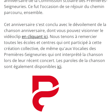
anniversaire de la Commission scolaire des Premières-
Bibliothèques
Ce
Trouver mon autobus
Seigneuries. Ce fut l’occasion de se réjouir du chemin
lien
Trouver mon école
ouvre
Formulaires d'inscription au transport
parcouru, ensemble.
dans
une
Transport matin et soir
nouvelle
Plaintes et protection de l'élève
Cet anniversaire s'est conclu avec le dévoilement de la
fenêtre.
Transport du midi - Nouvelles modalités
chanson anniversaire, dont vous pouvez visionner le
Tarification - Nouvelles modalités
vidéoclip
en cliquant ici
. Nous tenons à remercier
Plainte - Protecteur national de l'élève
toutes les écoles et centres qui ont participé à cette
Sécurité et règlements
Plainte - Processus d'appel d’offres public
création collective, de même qu'aux Vocalies des
Soutien aux utilisateurs
Premières-Seigneuries qui ont interprété la chanson
Foire aux questions
lors de leur récent concert. Les paroles de la chanson
sont également disponibles
ici
.
Ce
Plaintes
lien
ouvre
dans
une
nouvelle
fenêtre.