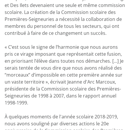
Formation continue - Services aux entreprises
Qualité de l’air
Taxe scolaire
Programme d'accès à l'égalité en emploi
et Des Ilets devenaient une seule et même commission
Parlons réussite
scolaire. La création de la Commission scolaire des
Aide à l'élève
Documents et ressources
Premières-Seigneuries a nécessité la collaboration de
Taxe scolaire
membres du personnel de tous les secteurs, qui ont
Exploration
Santé et prévention
contribué à faire de ce changement un succès.
Retour aux études - SARCA
Plan d'engagement vers la réussite - PEVR
Cours d'été et reprise d’épreuves
La civilité
Admission et inscription
« C’est sous le signe de l’harmonie que nous aurons
Services spécialisés et complémentaires
Politiques et règlements
pris ce virage imposant que représentait cette fusion,
en priorisant l’élève dans toutes nos démarches. [...] Je
Transition de l'école vers la vie active (TÉVA)
Admission/inscription
Politique de confidentialité
serais tentée de vous dire que nous avons réalisé des
Services de garde
Demande d'accès à l'information
“morceaux” d’impossible en cette première année sur
Cours d'été et reprise d’épreuves
Résultats scolaires, bulletins et archives
un vaste territoire », écrivait Jeanne d'Arc Marcoux,
Exploration
présidente de la Commission scolaire des Premières-
Enseignement à la maison
Médias et communiqués de presse
Seigneuries de 1998 à 2007, dans le rapport annuel
1998-1999.
Transport scolaire
Établissements
À quelques moments de l'année scolaire 2018-2019,
Écoles nouvelle génération
nous avons souligné par diverses actions le 20e
Transport scolaire