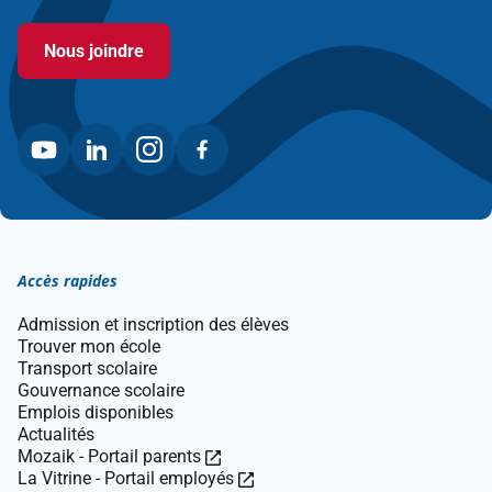
ouvre
dans
Nous joindre
une
nouvelle
fenêtre.
Accès rapides
Admission et inscription des élèves
Trouver mon école
Transport scolaire
Gouvernance scolaire
Emplois disponibles
Actualités
Ce
Mozaik - Portail parents
lien
Ce
La Vitrine - Portail employés