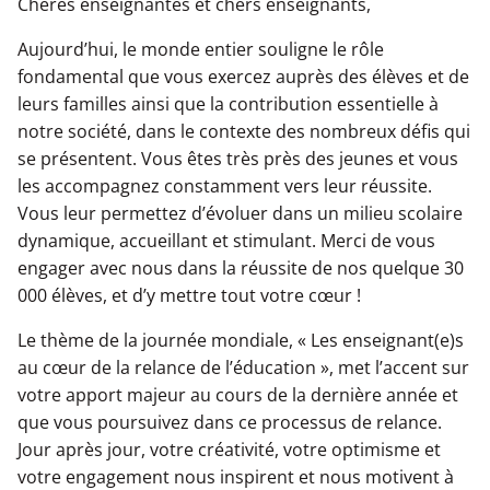
Chères enseignantes et chers enseignants,
Formation continue - Services aux entreprises
Qualité de l’air
Taxe scolaire
Programme d'accès à l'égalité en emploi
Parlons réussite
Aujourd’hui, le monde entier souligne le rôle
Aide à l'élève
Documents et ressources
Taxe scolaire
fondamental que vous exercez auprès des élèves et de
leurs familles ainsi que la contribution essentielle à
Exploration
Santé et prévention
Retour aux études - SARCA
Plan d'engagement vers la réussite - PEVR
notre société, dans le contexte des nombreux défis qui
se présentent. Vous êtes très près des jeunes et vous
Cours d'été et reprise d’épreuves
La civilité
Admission et inscription
les accompagnez constamment vers leur réussite.
Services spécialisés et complémentaires
Politiques et règlements
Vous leur permettez d’évoluer dans un milieu scolaire
Transition de l'école vers la vie active (TÉVA)
Admission/inscription
Politique de confidentialité
dynamique, accueillant et stimulant. Merci de vous
engager avec nous dans la réussite de nos quelque 30
Services de garde
Demande d'accès à l'information
000 élèves, et d’y mettre tout votre cœur !
Cours d'été et reprise d’épreuves
Résultats scolaires, bulletins et archives
Exploration
Enseignement à la maison
Médias et communiqués de presse
Le thème de la journée mondiale, « Les enseignant(e)s
au cœur de la relance de l’éducation », met l’accent sur
votre apport majeur au cours de la dernière année et
Transport scolaire
Établissements
que vous poursuivez dans ce processus de relance.
Jour après jour, votre créativité, votre optimisme et
Écoles nouvelle génération
Transport scolaire
votre engagement nous inspirent et nous motivent à