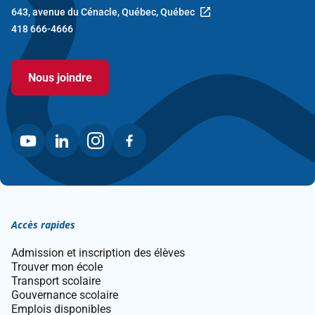
643, avenue du Cénacle, Québec, Québec
Ce
418 666-4666
lien
ouvre
dans
Nous joindre
une
nouvelle
fenêtre.
Accès rapides
Admission et inscription des élèves
Trouver mon école
Transport scolaire
Gouvernance scolaire
Emplois disponibles