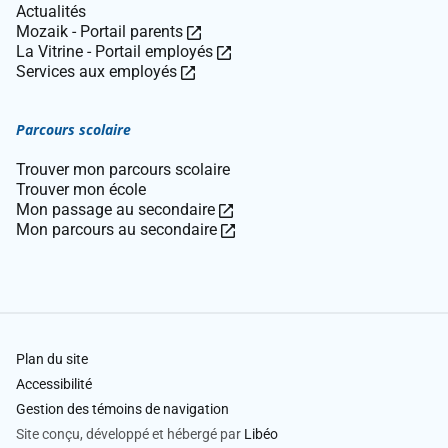
Actualités
Ce
Mozaik - Portail parents
lien
Ce
La Vitrine - Portail employés
Ce
ouvre
lien
Services aux employés
lien
dans
ouvre
ouvre
une
dans
Parcours scolaire
dans
nouvelle
une
une
fenêtre.
nouvelle
Trouver mon parcours scolaire
nouvelle
fenêtre.
Trouver mon école
fenêtre.
Ce
Mon passage au secondaire
lien
Ce
Mon parcours au secondaire
ouvre
lien
dans
ouvre
une
dans
nouvelle
une
fenêtre.
nouvelle
fenêtre.
Plan du site
Accessibilité
Gestion des témoins de navigation
Site conçu, développé et hébergé par
Libéo