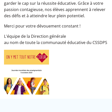
Bibliothèques
Ce
garder le cap sur la réussite éducative. Grâce à votre
Trouver mon autobus
lien
Trouver mon école
passion contagieuse, nos élèves apprennent à relever
ouvre
Formulaires d'inscription au transport
dans
des défis et à atteindre leur plein potentiel.
une
Transport matin et soir
nouvelle
Plaintes et protection de l'élève
Merci pour votre dévouement constant !
fenêtre.
Transport du midi - Nouvelles modalités
Tarification - Nouvelles modalités
L'équipe de la Direction générale
Plainte - Protecteur national de l'élève
au nom de toute la communauté éducative du CSSDPS
Sécurité et règlements
Plainte - Processus d'appel d’offres public
Soutien aux utilisateurs
Foire aux questions
Ce
Plaintes
lien
ouvre
dans
une
nouvelle
fenêtre.